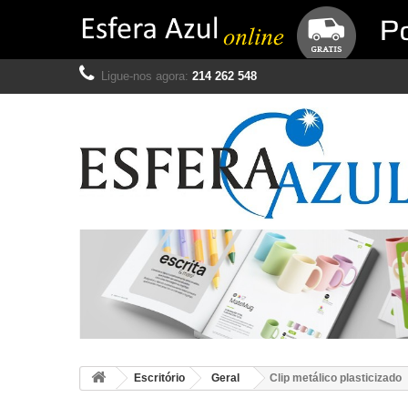
Ligue-nos agora:
214 262 548
Escritório
Geral
Clip metálico plasticizado