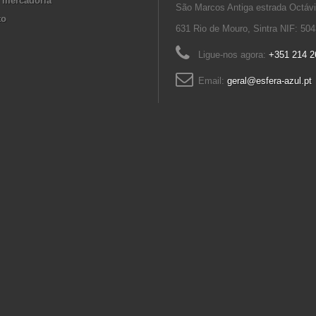
 mercadoria
São Marcos Antiga estrada Octáv
to
631 Rio de Mouro, Sintra NIF: 50
Ligue-nos agora:
+351 214 2
Email:
geral@esfera-azul.pt