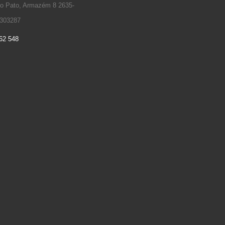
io Pato, Armazém 8 2635-
4303287
62 548